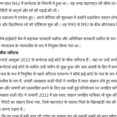
्म साल 1962 में कर्नाटक के निपानी में हुआ था। यह जगह महाराष्ट्र की सीमा पर है
र्सिटी से आर्ट्स और लॉ की पढ़ाई की थी।
ह वकालत में एनरोल हुए। अपने कॅरियर की शुरुआत में उन्होंने एडवोकेट एसएन लोय
विल और क्रिमिनल लॉ की प्रैक्टिस शुरू की। वह 1990 से 1992 के बीच औरंगाबाद क
ं बॉम्बे हाईकोर्ट बेंच में सहायक सरकारी वकील और अतिरिक्त सरकारी वकील के रूप म
 न्यायालय के न्यायाधीश के रूप में नियुक्त किया गया था।
ं चीफ जस्टिस
ाराले अक्टूबर 2022 से कर्नाटक हाई कोर्ट के चीफ जस्टिस हैं। यहां पर उन्हें जनहित
र्नाटक हाई कोर्ट के वकील उन्हें जमीन से जुड़ा हुआ और आम आदमी के हित में काम
 जज के रूप में नियुक्ति से पहले जस्टिस प्रसन्ना ने बॉम्बे हाई कोर्ट के जज के रूप
यायाधीश के रूप में, उनकी अध्यक्षता वाली पीठों ने जनहित में स्वत: संज्ञान लेते हुए म
ेखन और भाषणों को प्रकाशित करने के लिए एक रुकी हुई परियोजना पर जनहित य
यक्षता वाली पीठ ने जनवरी 2022 में एक स्वत: संज्ञान जनहित याचिका भी शुरू क
र रिपोर्ट का संज्ञान लिया गया, जिसे महाराष्ट्र के सतारा जिले के खिरखांडी गांव
ना करना पड़ता है।
 कि वह राज्य में इसी तरह की दुर्दशा का सामना कर रहे स्कूली बच्चों को मदद मुहै