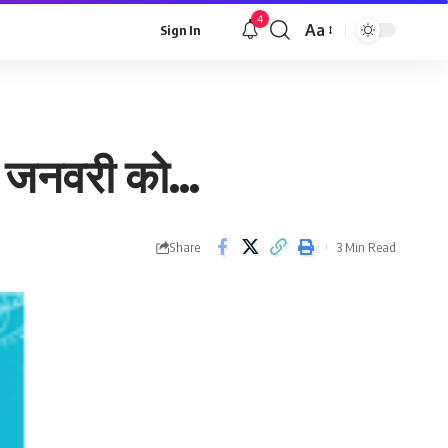
4
Aa
Sign In
Font
Resizer
‘ 29 जनवरी को…
Share
3 Min Read