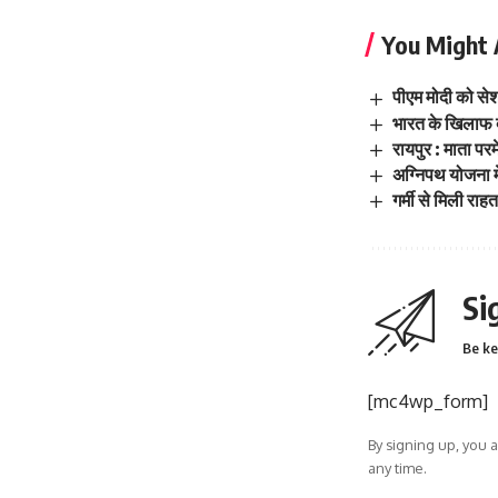
You Might 
पीएम मोदी को सेश
भारत के खिलाफ द
रायपुर : माता पर
अग्निपथ योजना मे
गर्मी से मिली रा
Si
Be ke
[mc4wp_form]
By signing up, you 
any time.