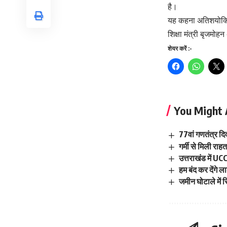
है।
यह कहना अतिशयोक्ति न
शिक्षा मंत्री बृजमोह
शेयर करें :-
You Might 
77वां गणतंत्र दि
गर्मी से मिली रा
उत्तराखंड में U
हम बंद कर देंगे 
जमीन घोटाले में 