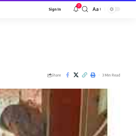
7
Aa
Sign In
Font
Resizer
Share
3 Min Read