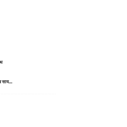
पथ
 देव साय…