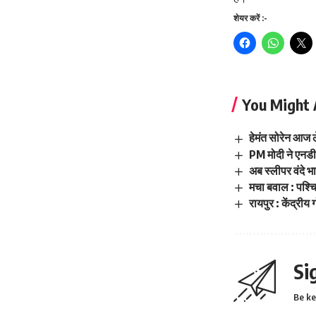
शेयर करें :-
You Might 
हेमंत सोरेन आज ल
PM मोदी ने एनडीए
अब स्लीपर वंदे 
मचा बवाल : पश्चि
रायपुर : केंद्रीय
Si
Be ke