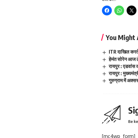
You Might 
ITR दाखिल करते 
हेमंत सोरेन आज ल
रायपुर : एडवांस 
रायपुर : मुख्यमं
गुरुग्राम में अक्सर
Si
Be ke
[mc4wp_form]