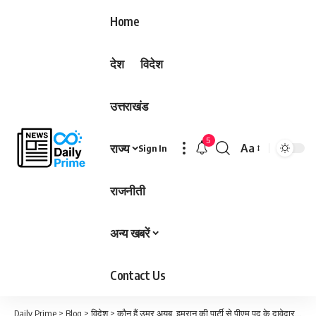
Home
देश
विदेश
उत्तराखंड
5
राज्य
Aa
Sign In
Font
Resizer
राजनीती
अन्य खबरें
Contact Us
Daily Prime
>
Blog
>
विदेश
>
कौन हैं उमर अयूब, इमरान की पार्टी से पीएम पद के दावेदार; क्या शहबाज शरीफ के सामने बनेगी बात?…