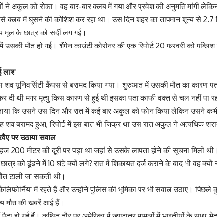
ं ने अकुल को रोका। वह बार-बार क्लब में गया और प्रवेश की अनुमति मांगी लेकि
 से क्लब में घुसने की कोशिश कर रहा था। उस दिन शहर का तापमान शून्य से 2.7 
य मूल के छात्र को सर्दी लग गई।
ें उसकी मौत हो गई। शैंपेन काउंटी कोरोनर की एक रिपोर्ट 20 फरवरी को पब्लिश
ुई लाश
शव यूनिवर्सिटी कैंपस से बरामद किया गया। शुरुआत में उसकी मौत का कारण पत
कर दी थी मगर मृत्यु किस कारण से हुई थी इसका पता काफी वक्त से चल नहीं पा र
 बताया कि उसने उस दिन और रात में कई बार अकुल को फोन किया लेकिन उसने कभी फ
बह शव बरामद हुआ, रिपोर्ट में इस बात भी जिक्र था उस रात अकुल ने अत्यधिक शर
 रवैए पर उठाया सवाल
ज 200 मीटर की दूरी पर पड़ा था जहां से उसके लापता होने की सूचना मिली थ
ात्र को ढूंढने में 10 घंटे क्यों लगे? रात में शिकायत दर्ज कराने के बाद भी वह क्
मौत टाली जा सकती थी।
लिफोर्निया में रहते हैं और उन्होंने पुलिस की भूमिका पर भी सवाल उठाए। पिछले कु
्य मौत की खबरें आई हैं।
 पैदा हो गई हैं। कथित तौर पर अमेरिका में ज्यादातर मामलों में भारतीयों के साथ भ