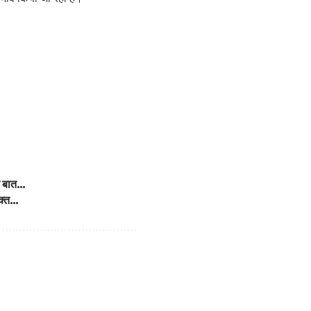
पर बात…
ुक्त…