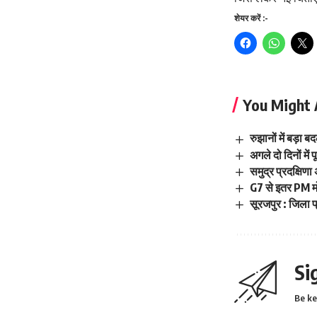
शेयर करें :-
You Might 
रुझानों में बड़
अगले दो दिनों में 
समुद्र प्रदक्षिण
G7 से इतर PM मो
सूरजपुर : जिला प
Si
Be ke