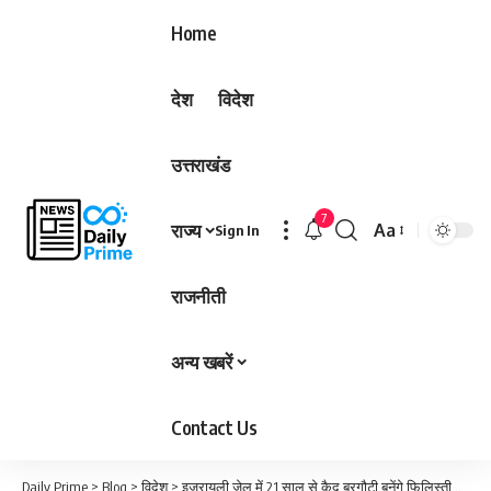
Home
देश
विदेश
उत्तराखंड
7
राज्य
Aa
Sign In
Font
Resizer
राजनीती
अन्य खबरें
Contact Us
Daily Prime
>
Blog
>
विदेश
>
इजरायली जेल में 21 साल से कैद बरगौटी बनेंगे फिलिस्तीनी राष्ट्रपति! रिहाई पर अड़ा है हमास…