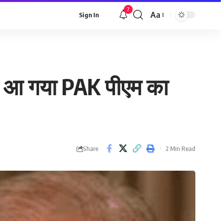
7
Aa
Sign In
Font
Resizer
फ? आ गया PAK पीएम का
Share
2 Min Read