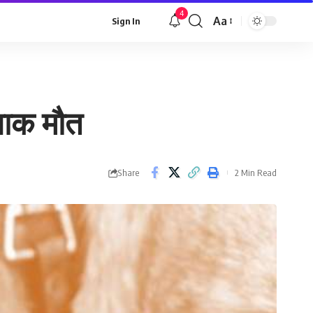
4
Aa
Sign In
Font
Resizer
दनाक मौत
Share
2 Min Read