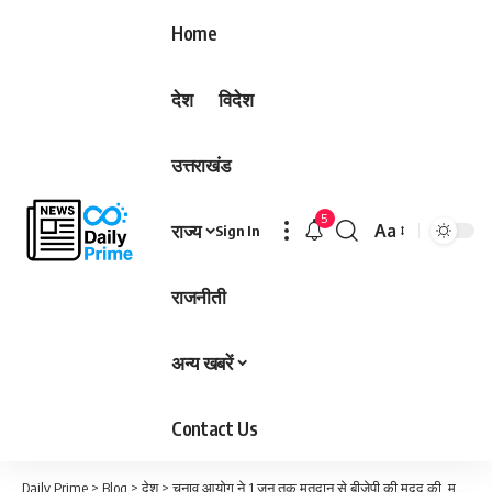
Home
देश
विदेश
उत्तराखंड
5
राज्य
Aa
Sign In
Font
Resizer
राजनीती
अन्य खबरें
Contact Us
Daily Prime
>
Blog
>
देश
>
चुनाव आयोग ने 1 जून तक मतदान से बीजेपी की मदद की, ममता बनर्जी ने ऐसा क्यों कहा; PM मोदी पर भी आरोप…