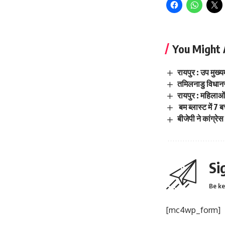
You Might 
रायपुर : उप मुख्य
तमिलनाडु विधानस
रायपुर : महिलाओं
बम ब्लास्ट में 7 
बीजेपी ने कांग्र
Si
Be ke
[mc4wp_form]