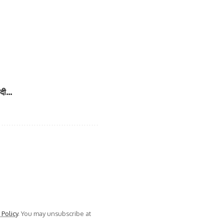
ई दी…
 Policy
. You may unsubscribe at