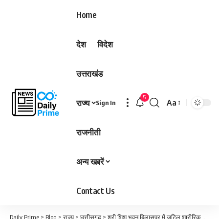
Home
देश
विदेश
उत्तराखंड
5
राज्य
Aa
Sign In
Font
Resizer
राजनीती
अन्य खबरें
Contact Us
Daily Prime
>
Blog
>
राज्य
>
छत्तीसगढ़
>
श्री शिशु भवन बिलासपुर में जटिल शारीरिक बनावट के साथ पैदा हुए नवजात का सफल ऑपरेशन कर दिया गया नवजीवन