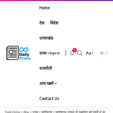
Home
देश
विदेश
उत्तराखंड
7
राज्य
Aa
Sign In
Font
Resizer
राजनीती
अन्य खबरें
Contact Us
Daily Prime
>
Blog
>
राज्य
>
छत्तीसगढ़
>
छत्तीसगढ़-रायपुर से नाबालिग को एमपी ले जाकर दुष्कर्म, फैमली ने दर्ज कराई थी गुमशुदगी की रिपोर्ट