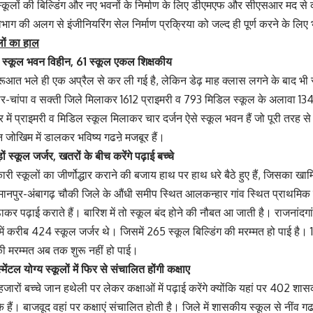
 स्कूलों की बिल्डिंग और नए भवनों के निर्माण के लिए डीएमएफ और सीएसआर मद से कार
ा विभाग की अलग से इंजीनियरिंग सेल निर्माण प्रक्रिया को जल्द ही पूर्ण करने के लिए
ूलों का हाल
2 स्कूल भवन विहीन, 61 स्कूल एकल शिक्षकीय
रूआत भले ही एक अप्रैल से कर ली गई है, लेकिन डेढ़ माह क्लास लगने के बाद भी स्कू
गीर-चांपा व सक्ती जिले मिलाकर 1612 प्राइमरी व 793 मिडिल स्कूल के अलावा 13
 में प्राइमरी व मिडिल स्कूल मिलाकर चार दर्जन ऐसे स्कूल भवन हैं जो पूरी तरह स
ान जोखिम में डालकर भविष्य गढऩे मजबूर हैं।
ों स्कूल जर्जर, खतरों के बीच करेंगे पढ़ाई बच्चे
ारी स्कूलों का जीर्णोद्धार कराने की बजाय हाथ पर हाथ धरे बैठे हुए हैं, जिसका ख
ानपुर-अंबागढ़ चौकी जिले के औंधी समीप स्थित आलकन्हार गांव स्थित प्राथमिक 
िठाकर पढ़ाई कराते हैं। बारिश में तो स्कूल बंद होने की नौबत आ जाती है। राजनांदग
ं करीब 424 स्कूल जर्जर थे। जिसमें 265 स्कूल बिल्डिंग की मरम्मत हो पाई है। 150
 की मरम्मत अब तक शुरू नहीं हो पाई।
ेंटल योग्य स्कूलों में फिर से संचालित होंगी कक्षाए
ी हजारों बच्चे जान हथेली पर लेकर कक्षाओं में पढ़ाई करेंगे क्योंकि यहां पर 402 
के हैं। बाजवूद वहां पर कक्षाएं संचालित होती है। जिले में शासकीय स्कूल से नींव गढ