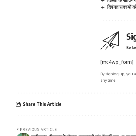
दिवंगत सदस्यों क
Si
Be ke
[mc4wp_form]
By signing up, you 
any time.
Share This Article
PREVIOUS ARTICLE