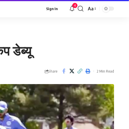
4
Aa
Sign In
Font
Resizer
 डेब्यू
Share
2 Min Read