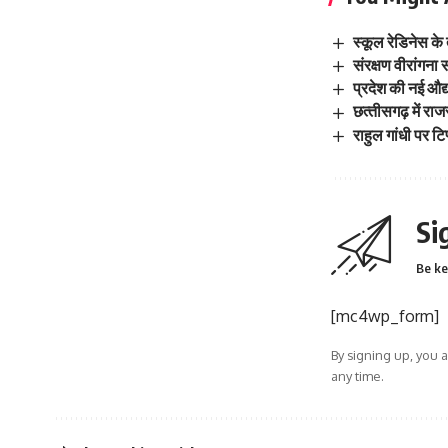
स्कूल रेडिनेस के
संरक्षण वीरांगन
प्रदेश की नई औद्
छत्‍तीसगढ़ में रा
राहुल गांधी पर टि
Si
Be ke
[mc4wp_form]
By signing up, you 
any time.