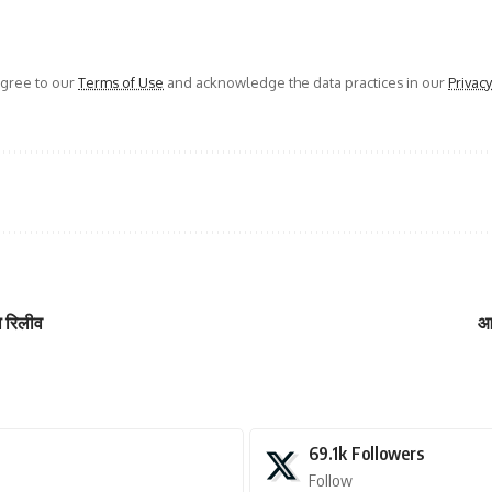
agree to our
Terms of Use
and acknowledge the data practices in our
Privacy
ा रिलीव
आत
69.1k
Followers
Follow