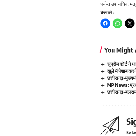
पर्यन्त उप सचिव, मं
शेयर करें :-
You Might 
सुप्रीम कोर्ट ने 
खुले में पेशाब कर
छत्तीसगढ़-मुख्यमंत
MP News: प्रधानम
छत्तीसगढ़-बलरामपु
Si
Be ke