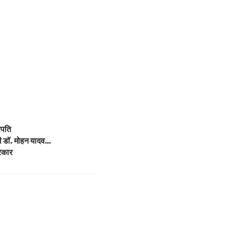
गणपति
त्री डॉ. मोहन यादव…
सरकार