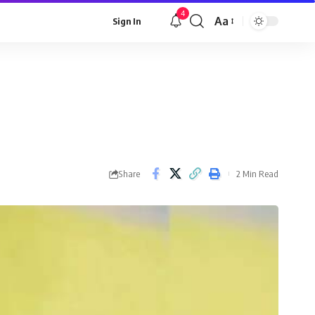
4
Aa
Sign In
Font
Resizer
Share
2 Min Read