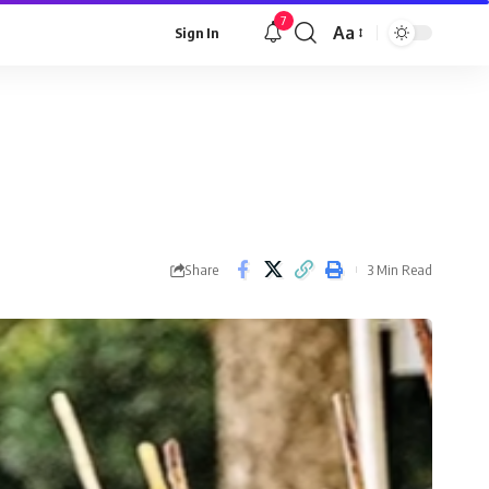
7
Aa
Sign In
Font
Resizer
Share
3 Min Read