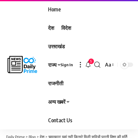
Home
देश
विदेश
उत्तराखंड
5
राज्य
Aa
Sign In
Font
Resizer
राजनीती
अन्य खबरें
Contact Us
Daily Prime
>
Blog
>
देश
>
चमत्कार! यहां नदी किनारे मिली सदियों पुरानी विष्णु की मूर्ति, रामलला जैसी दिखती है…