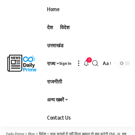
Home
देश
विदेश
उत्तराखंड
7
राज्य
Aa
Sign In
Font
Resizer
राजनीती
अन्य खबरें
Contact Us
Daily Prime
>
Blog
>
विदेश
>
पाक चुनावों में नहीं मिला बहुमत तो क्या करेगी PML-N, शहबाज शरीफ ने बताया प्लान-B…