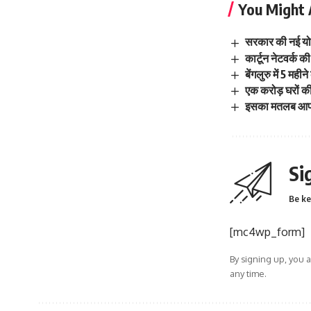
You Might 
सरकार की नई यो
कार्टून नेटवर्क क
बेंगलुरु में 5 मही
एक करोड़ घरों क
इसका मतलब आप लं
Si
Be ke
[mc4wp_form]
By signing up, you 
any time.