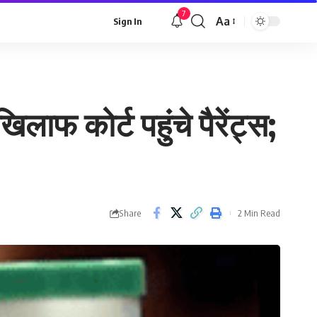
7
Aa
Sign In
Font
Resizer
ाफ कोर्ट पहुंचे पैरेंट्स;
Share
2 Min Read