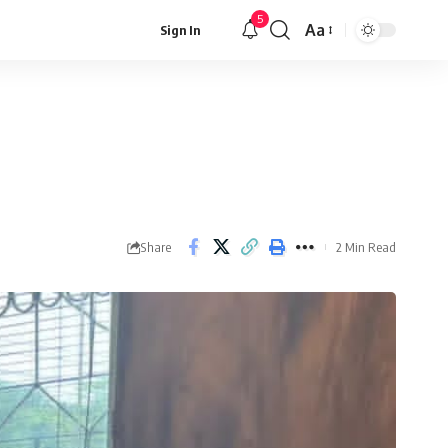
5
Aa
Sign In
Font
Resizer
Share
2 Min Read