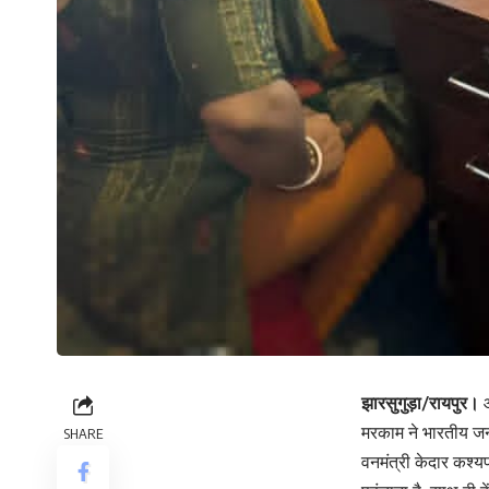
झारसुगुड़ा/रायपुर।
ओ
मरकाम ने भारतीय जनत
SHARE
वनमंत्री केदार कश्य