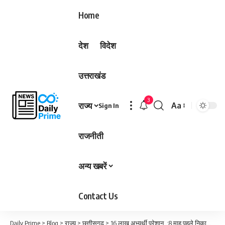
Home
देश
विदेश
उत्तराखंड
3
राज्य
Aa
Sign In
Font
Resizer
राजनीती
अन्य खबरें
Contact Us
Daily Prime
>
Blog
>
राज्य
>
छत्तीसगढ़
>
16 लाख अभ्यर्थी परेशान..:8 माह पहले निकाली गई थी वैकेंसी, अब 21 जुलाई तक नहीं होगी भर्ती परीक्षा