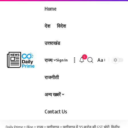
Home
देश
विदेश
उत्तराखंड
5
राज्य
Aa
Sign In
Font
Resizer
राजनीती
अन्य खबरें
Contact Us
Daily Prime
>
Blog
>
राज्य
>
छत्तीसगढ़
>
छत्तीसगढ़ में 95 करोड़ की GST चोरी, मिलीभगत से धांधली:18 की बजाय टुकड़ों में बांटकर वसूले 5-12%, नेटहाउस स्कीम में की गड़बड़ी