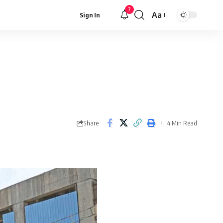
7
Aa
Sign In
Font
Resizer
Share
4 Min Read