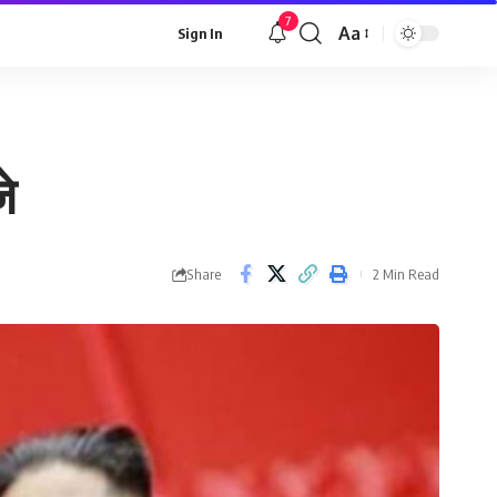
7
Aa
Sign In
Font
Resizer
े
Share
2 Min Read