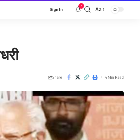
7
Aa
Sign In
Font
Resizer
ौधरी
Share
4 Min Read