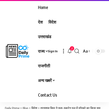
Home
देश
विदेश
उत्तराखंड
2
राज्य
Aa
Sign In
Font
Resizer
राजनीती
अन्य खबरें
Contact Us
Daily Prime
>
Blog
>
विदेश
>
तानाशाह किम ने रूस-यूक्रेन युद्ध में मॉस्को का किया समर्थन, राष्ट्रपति पुतिन ने जताया आभार