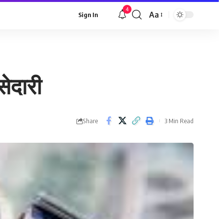
4
Aa
Sign In
Font
Resizer
सेदारी
Share
3 Min Read