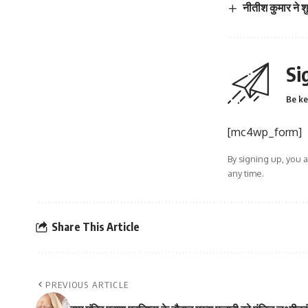
नीतीश कुमार ने श
Si
Be ke
[mc4wp_form]
By signing up, you 
any time.
Share This Article
PREVIOUS ARTICLE