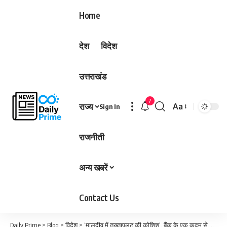
Home
देश
विदेश
उत्तराखंड
7
राज्य
Aa
Sign In
Font
Resizer
राजनीती
अन्य खबरें
Contact Us
Daily Prime
>
Blog
>
विदेश
>
‘मालदीव में तख्तापलट की कोशिश’, बैंक के एक कदम से कैसे हिल गई मुइज्जू सरकार…