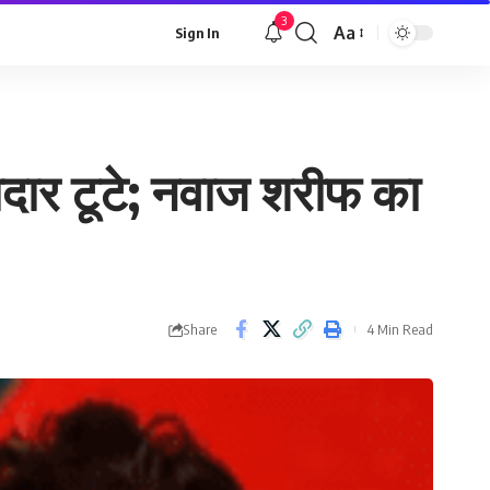
3
Aa
Sign In
Font
Resizer
ादार टूटे; नवाज शरीफ का
Share
4 Min Read