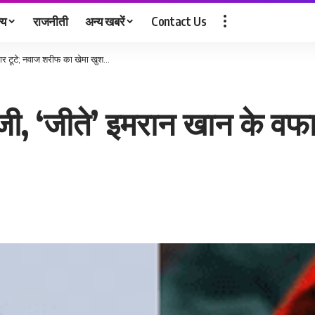
्य
राजनीती
अन्य खबरें
Contact Us
दार टूटे; नवाज शरीफ का खेमा खुश…
ाजी, ‘जीते’ इमरान खान के वफ