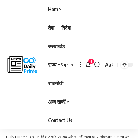
Home
देश
विदेश
उत्तराखंड
4
राज्य
Aa
Sign In
Font
Resizer
राजनीती
अन्य खबरें
Contact Us
Daily Prime
>
Blog
>
विदेश
>
चांद पर अब अकेला नहीं रहेगा हमारा चंद्रयान-3, नासा धरती से भेज रहा ‘दोस्त’; ये है पूरा प्लान…