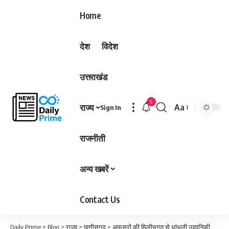
Home
देश
विदेश
उत्तराखंड
5
राज्य
Aa
Sign In
Font
Resizer
राजनीती
अन्य खबरें
Contact Us
Daily Prime
>
Blog
>
राज्य
>
छत्तीसगढ़
>
अफसरों की मिलीभगत से धांधली:उद्यानिकी की नेटहाउस स्कीम में 95 करोड़ की जीएसटी चोरी, 18 की बजाय टुकड़ों में बांटकर वसूले सिर्फ 5 से 12%