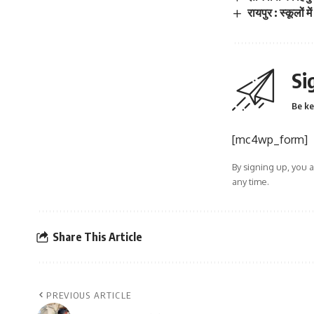
रायपुर : स्कूलों 
Si
Be ke
[mc4wp_form]
By signing up, you 
any time.
Share This Article
PREVIOUS ARTICLE