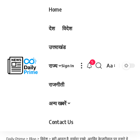
Home
देश
विदेश
उत्तराखंड
5
राज्य
Aa
Sign In
Font
Resizer
राजनीती
अन्य खबरें
Contact Us
Daily Prime
>
Blog
>
विदेश
>
बुरी आदत है, मर्यादा रखो; अरविंद केजरीवाल पर दूसरे देशों की टिप्पणी से भड़के जयशंकर…