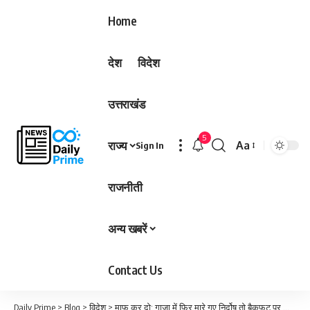
Home
देश
विदेश
उत्तराखंड
5
राज्य
Aa
Sign In
Font
Resizer
राजनीती
अन्य खबरें
Contact Us
Daily Prime
>
Blog
>
विदेश
>
माफ कर दो; गाजा में फिर मारे गए निर्दोष तो बैकफुट पर आया इजरायल, भड़के अमेरिका और ब्रिटेन…