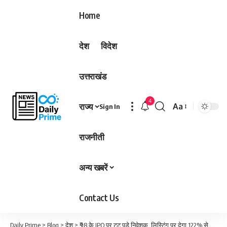
Home
देश
विदेश
उत्तराखंड
4
राज्य
Aa
Sign In
Font
Resizer
राजनीती
अन्य खबरें
Contact Us
Daily Prime
>
Blog
>
देश
>
₹98 के IPO पर टूट पड़े निवेशक, लिस्टिंग पर देगा 122% से अधिक का मुनाफा! 364 गुना हुआ सब्सक्राइब…